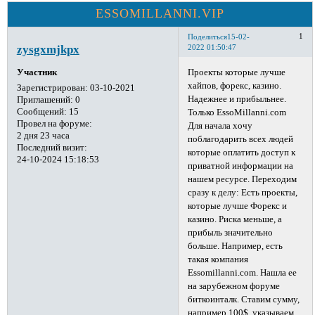
ESSOMILLANNI.VIP
1
Поделиться
15-02-
zysgxmjkpx
2022 01:50:47
Проекты которые лучше
Участник
хайпов, форекс, казино.
Зарегистрирован
: 03-10-2021
Надежнее и прибыльнее.
Приглашений:
0
Сообщений:
15
Только EssoMillanni.com
Провел на форуме:
Для начала хочу
2 дня 23 часа
поблагодарить всех людей
Последний визит:
которые оплатить доступ к
24-10-2024 15:18:53
приватной информации на
нашем ресурсе. Переходим
сразу к делу: Есть проекты,
которые лучше Форекс и
казино. Риска меньше, а
прибыль значительно
больше. Например, есть
такая компания
Essomillanni.com. Нашла ее
на зарубежном форуме
биткоинталк. Ставим сумму,
например 100$, указываем,