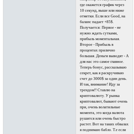
где окажется график через
10 секунд, выше или ниже
отметки. Если все Good, на
баланс падает +85$.
Получается: Первое - не
нужно ждать сутками,
прибыль моментальная.
Второе - Прибыль в
процентах прилично
большая. Деньги выводят - А
для нас это самое главное.
Теперь бонус, рассказываю
секрет, как я раскручиваю
счет до 3000$ за один день.
И так, внимание! Иду за
трендом!! Ставлю на
криптовалюту. У рынка
криптовалют, бывают очень
при, очень волатильные
момента, это когда валюта
рушится или очень быстро
растет. Вот на таких обвалах
я поднимаю бабло. Т.е если